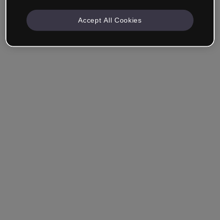
Accept All Cookies
Recuérdame
¿Has olvidado tu contraseña?
Entrar
Entrar con single sign-on (SSO)
¿Aún no tienes cuenta?
Regístrate