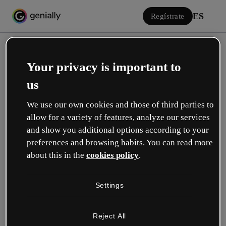
ES
Regístrate
Your privacy is important to
us
We use our own cookies and those of third parties to
allow for a variety of features, analyze our services
Iniciar sesión
and show you additional options according to your
preferences and browsing habits. You can read more
about this in the
cookies policy
.
Inicia sesión con Google
Settings
o con tu email o nombre de usuario y contraseña:
Reject All