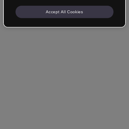
Accept All Cookies
Recuérdame
¿Has olvidado tu contraseña?
Entrar
Entrar con single sign-on (SSO)
¿Aún no tienes cuenta?
Regístrate