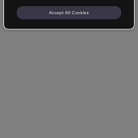
Accept All Cookies
Recuérdame
¿Has olvidado tu contraseña?
Entrar
Entrar con single sign-on (SSO)
¿Aún no tienes cuenta?
Regístrate