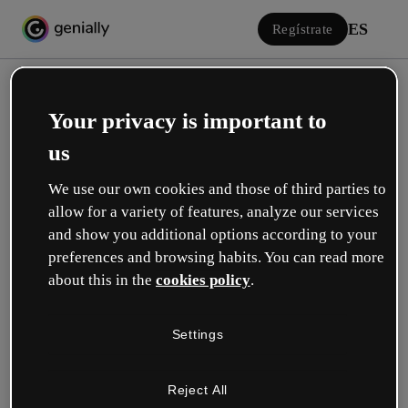
ES
Regístrate
Your privacy is important to
us
We use our own cookies and those of third parties to
allow for a variety of features, analyze our services
Iniciar sesión
and show you additional options according to your
preferences and browsing habits. You can read more
about this in the
cookies policy
.
Inicia sesión con Google
Settings
o con tu email o nombre de usuario y contraseña:
Reject All