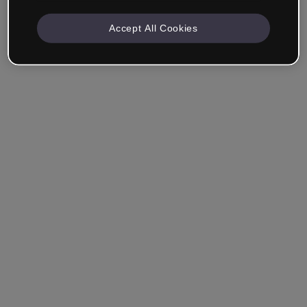
Accept All Cookies
Recuérdame
¿Has olvidado tu contraseña?
Entrar
Entrar con single sign-on (SSO)
¿Aún no tienes cuenta?
Regístrate