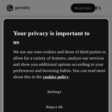
ES
Regístrate
Your privacy is important to
us
We use our own cookies and those of third parties to
allow for a variety of features, analyze our services
Iniciar sesión
and show you additional options according to your
preferences and browsing habits. You can read more
about this in the
cookies policy
.
Inicia sesión con Google
Settings
o con tu email o nombre de usuario y contraseña:
Reject All