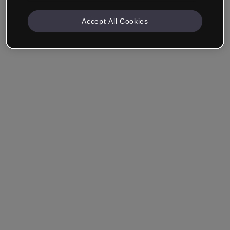
Accept All Cookies
Recuérdame
¿Has olvidado tu contraseña?
Entrar
Entrar con single sign-on (SSO)
¿Aún no tienes cuenta?
Regístrate