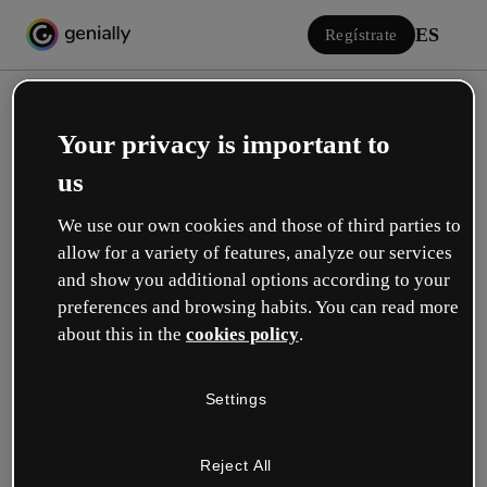
ES
Regístrate
Your privacy is important to
us
We use our own cookies and those of third parties to
allow for a variety of features, analyze our services
Iniciar sesión
and show you additional options according to your
preferences and browsing habits. You can read more
about this in the
cookies policy
.
Inicia sesión con Google
Settings
o con tu email o nombre de usuario y contraseña:
Reject All