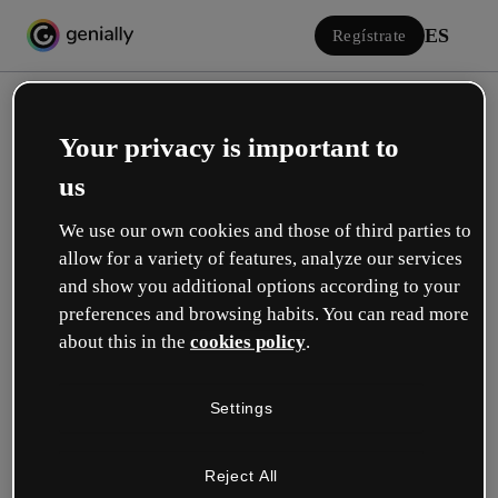
ES
Regístrate
Your privacy is important to
us
We use our own cookies and those of third parties to
allow for a variety of features, analyze our services
Iniciar sesión
and show you additional options according to your
preferences and browsing habits. You can read more
about this in the
cookies policy
.
Inicia sesión con Google
Settings
o con tu email o nombre de usuario y contraseña:
Reject All