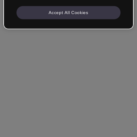
Accept All Cookies
Recuérdame
¿Has olvidado tu contraseña?
Entrar
Entrar con single sign-on (SSO)
¿Aún no tienes cuenta?
Regístrate