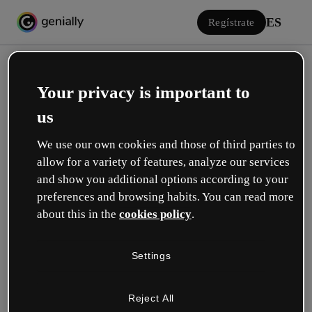
ES
Regístrate
Your privacy is important to
us
We use our own cookies and those of third parties to
allow for a variety of features, analyze our services
Iniciar sesión
and show you additional options according to your
preferences and browsing habits. You can read more
about this in the
cookies policy
.
Inicia sesión con Google
Settings
o con tu email o nombre de usuario y contraseña:
Reject All