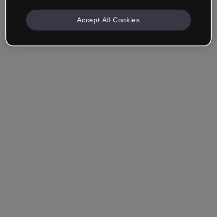
Accept All Cookies
Recuérdame
¿Has olvidado tu contraseña?
Entrar
Entrar con single sign-on (SSO)
¿Aún no tienes cuenta?
Regístrate