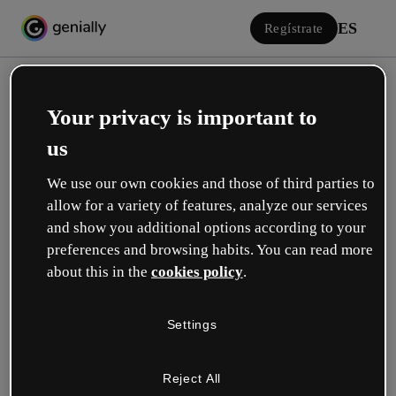
ES
Regístrate
Your privacy is important to
us
We use our own cookies and those of third parties to
allow for a variety of features, analyze our services
Iniciar sesión
and show you additional options according to your
preferences and browsing habits. You can read more
about this in the
cookies policy
.
Inicia sesión con Google
Settings
o con tu email o nombre de usuario y contraseña:
Reject All