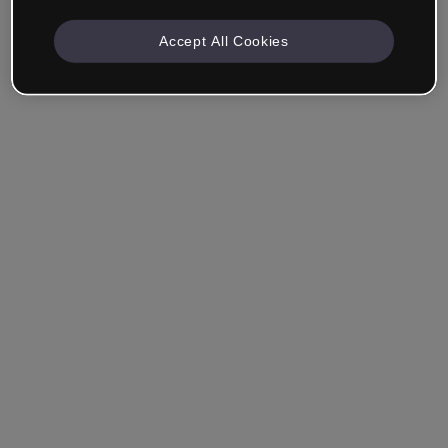
Accept All Cookies
Recuérdame
¿Has olvidado tu contraseña?
Entrar
Entrar con single sign-on (SSO)
¿Aún no tienes cuenta?
Regístrate