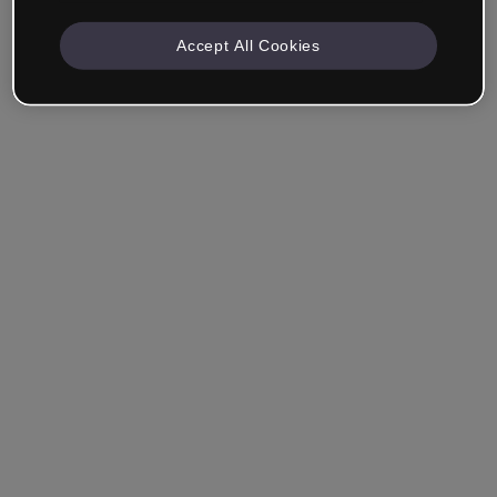
Accept All Cookies
Unternehmen & Professionals
Ich arbeite im Bereich Bildung, Marketing, Design oder
einem anderen Bereich.
Student*in
Hast du bereits ein Konto?
Einloggen