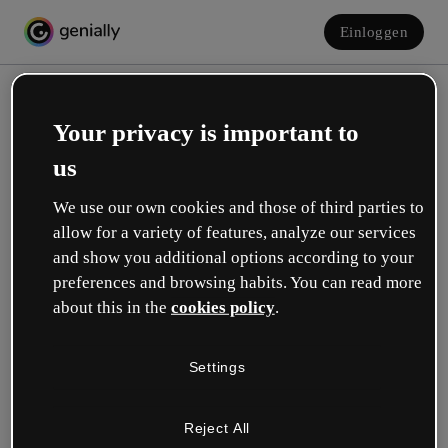
Einloggen
Your privacy is important to
us
We use our own cookies and those of third parties to
allow for a variety of features, analyze our services
and show you additional options according to your
Erstelle dein kostenloses Konto!
preferences and browsing habits. You can read more
about this in the
cookies policy
.
Was beschreibt deine Rolle am besten?
Settings
Bildung
Ich arbeite an einer Schule oder Universität.
Reject All