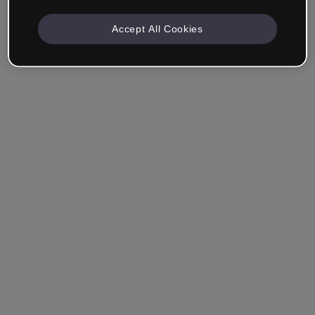
Accept All Cookies
Unternehmen & Professionals
Ich arbeite im Bereich Bildung, Marketing, Design oder
einem anderen Bereich.
Student*in
Hast du bereits ein Konto?
Einloggen