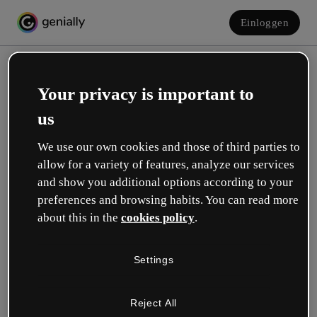
Einloggen
Your privacy is important to
us
We use our own cookies and those of third parties to
allow for a variety of features, analyze our services
and show you additional options according to your
Erstelle dein kostenloses Konto!
preferences and browsing habits. You can read more
about this in the
cookies policy
.
Was beschreibt deine Rolle am besten?
Settings
Bildung
Ich arbeite an einer Schule oder Universität.
Reject All