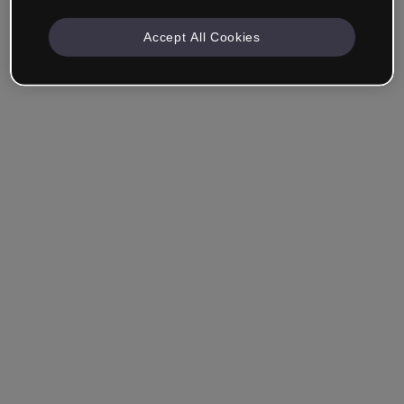
Accept All Cookies
Unternehmen & Professionals
Ich arbeite im Bereich Bildung, Marketing, Design oder
einem anderen Bereich.
Student*in
Hast du bereits ein Konto?
Einloggen