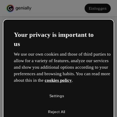
Einloggen
Your privacy is important to
us
We use our own cookies and those of third parties to
allow for a variety of features, analyze our services
and show you additional options according to your
Erstelle dein kostenloses Konto!
preferences and browsing habits. You can read more
about this in the
cookies policy
.
Was beschreibt deine Rolle am besten?
Settings
Bildung
Ich arbeite an einer Schule oder Universität.
Reject All