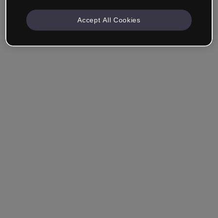
Accept All Cookies
Unternehmen & Professionals
Ich arbeite im Bereich Bildung, Marketing, Design oder
einem anderen Bereich.
Student*in
Hast du bereits ein Konto?
Einloggen