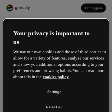
Einloggen
Your privacy is important to
us
We use our own cookies and those of third parties to
allow for a variety of features, analyze our services
and show you additional options according to your
Erstelle dein kostenloses Konto!
preferences and browsing habits. You can read more
about this in the
cookies policy
.
Was beschreibt deine Rolle am besten?
Settings
Bildung
Ich arbeite an einer Schule oder Universität.
Reject All