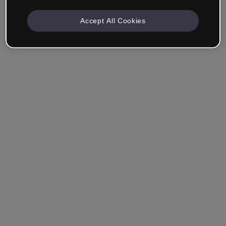
Accept All Cookies
Unternehmen & Professionals
Ich arbeite im Bereich Bildung, Marketing, Design oder
einem anderen Bereich.
Student*in
Hast du bereits ein Konto?
Einloggen