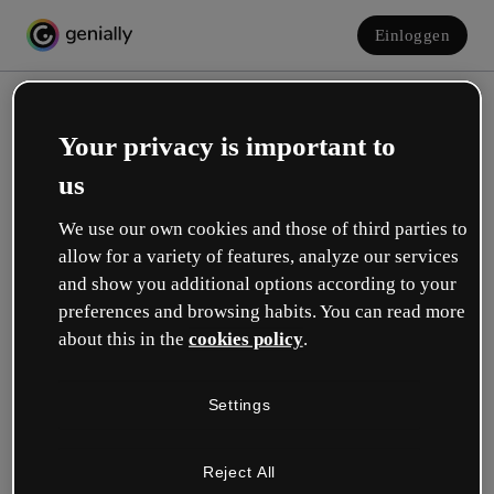
Einloggen
Your privacy is important to
us
We use our own cookies and those of third parties to
allow for a variety of features, analyze our services
and show you additional options according to your
Erstelle dein kostenloses Konto!
preferences and browsing habits. You can read more
about this in the
cookies policy
.
Was beschreibt deine Rolle am besten?
Settings
Bildung
Ich arbeite an einer Schule oder Universität.
Reject All