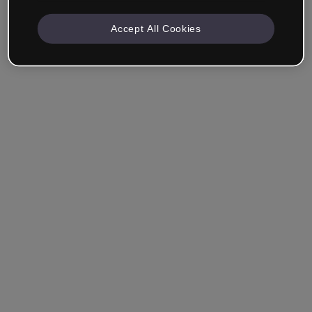
Accept All Cookies
Unternehmen & Professionals
Ich arbeite im Bereich Bildung, Marketing, Design oder
einem anderen Bereich.
Student*in
Hast du bereits ein Konto?
Einloggen