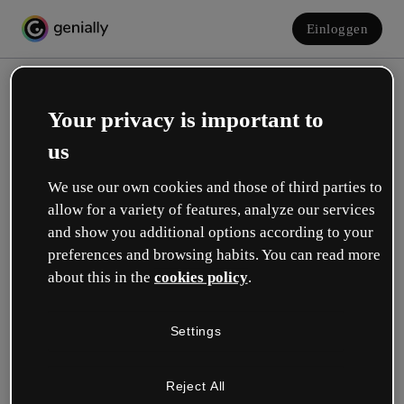
Einloggen
Your privacy is important to
us
We use our own cookies and those of third parties to
allow for a variety of features, analyze our services
and show you additional options according to your
Erstelle dein kostenloses Konto!
preferences and browsing habits. You can read more
about this in the
cookies policy
.
Was beschreibt deine Rolle am besten?
Settings
Bildung
Ich arbeite an einer Schule oder Universität.
Reject All