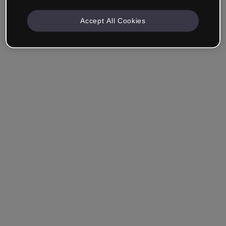
Accept All Cookies
Unternehmen & Professionals
Ich arbeite im Bereich Bildung, Marketing, Design oder
einem anderen Bereich.
Student*in
Hast du bereits ein Konto?
Einloggen