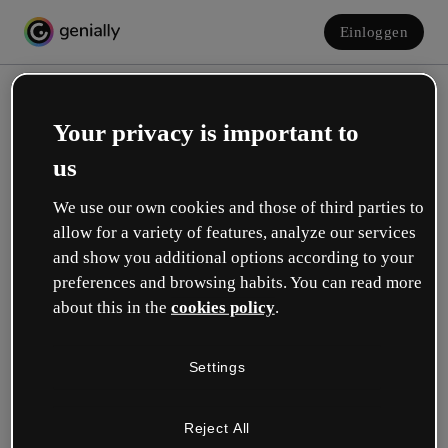
Einloggen
Your privacy is important to
us
We use our own cookies and those of third parties to
allow for a variety of features, analyze our services
and show you additional options according to your
Erstelle dein kostenloses Konto!
preferences and browsing habits. You can read more
about this in the
cookies policy
.
Was beschreibt deine Rolle am besten?
Settings
Bildung
Ich arbeite an einer Schule oder Universität.
Reject All