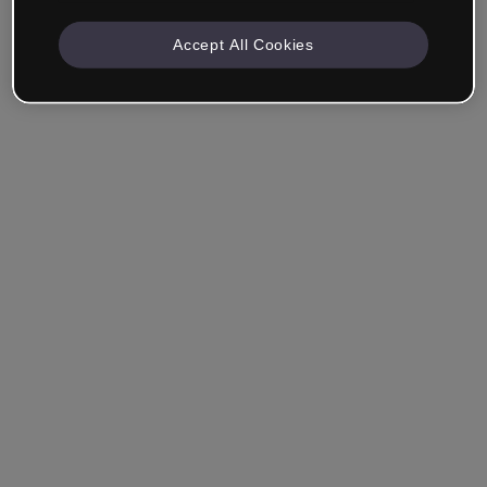
Accept All Cookies
Unternehmen & Professionals
Ich arbeite im Bereich Bildung, Marketing, Design oder
einem anderen Bereich.
Student*in
Hast du bereits ein Konto?
Einloggen