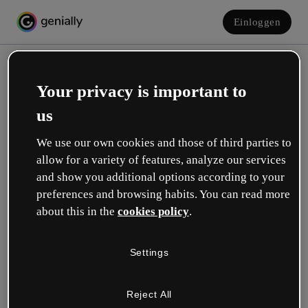
Einloggen
Your privacy is important to
us
We use our own cookies and those of third parties to
allow for a variety of features, analyze our services
and show you additional options according to your
Erstelle dein kostenloses Konto!
preferences and browsing habits. You can read more
about this in the
cookies policy
.
Was beschreibt deine Rolle am besten?
Settings
Bildung
Ich arbeite an einer Schule oder Universität.
Reject All