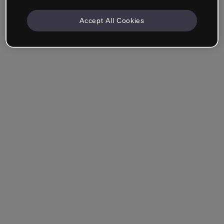
Accept All Cookies
Unternehmen & Professionals
Ich arbeite im Bereich Bildung, Marketing, Design oder
einem anderen Bereich.
Student*in
Hast du bereits ein Konto?
Einloggen