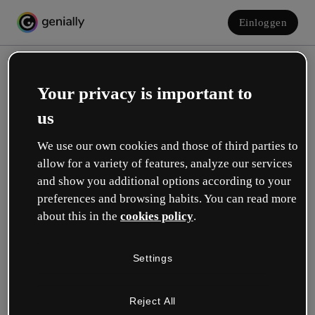
Einloggen
Your privacy is important to
us
We use our own cookies and those of third parties to
allow for a variety of features, analyze our services
and show you additional options according to your
Erstelle dein kostenloses Konto!
preferences and browsing habits. You can read more
about this in the
cookies policy
.
Was beschreibt deine Rolle am besten?
Settings
Bildung
Ich arbeite an einer Schule oder Universität.
Reject All