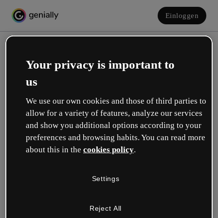
Einloggen
Your privacy is important to
us
We use our own cookies and those of third parties to
allow for a variety of features, analyze our services
and show you additional options according to your
Erstelle dein kostenloses Konto!
preferences and browsing habits. You can read more
about this in the
cookies policy
.
Was beschreibt deine Rolle am besten?
Settings
Bildung
Ich arbeite an einer Schule oder Universität.
Reject All