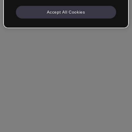
Accept All Cookies
Unternehmen & Professionals
Ich arbeite im Bereich Bildung, Marketing, Design oder
einem anderen Bereich.
Student*in
Hast du bereits ein Konto?
Einloggen