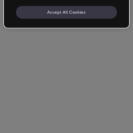
Accept All Cookies
Unternehmen & Professionals
Ich arbeite im Bereich Bildung, Marketing, Design oder
einem anderen Bereich.
Student*in
Hast du bereits ein Konto?
Einloggen