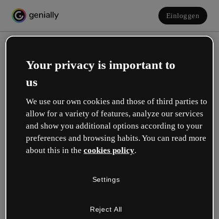
Einloggen
Your privacy is important to
us
We use our own cookies and those of third parties to
allow for a variety of features, analyze our services
and show you additional options according to your
Erstelle dein kostenloses Konto!
preferences and browsing habits. You can read more
about this in the
cookies policy
.
Was beschreibt deine Rolle am besten?
Settings
Bildung
Ich arbeite an einer Schule oder Universität.
Reject All