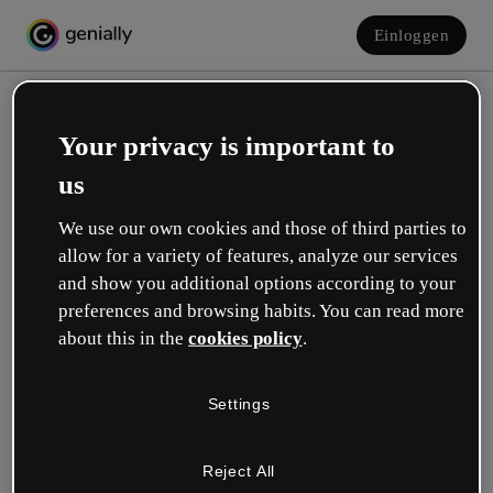
Einloggen
Your privacy is important to
us
We use our own cookies and those of third parties to
allow for a variety of features, analyze our services
and show you additional options according to your
Erstelle dein kostenloses Konto!
preferences and browsing habits. You can read more
about this in the
cookies policy
.
Was beschreibt deine Rolle am besten?
Settings
Bildung
Ich arbeite an einer Schule oder Universität.
Reject All