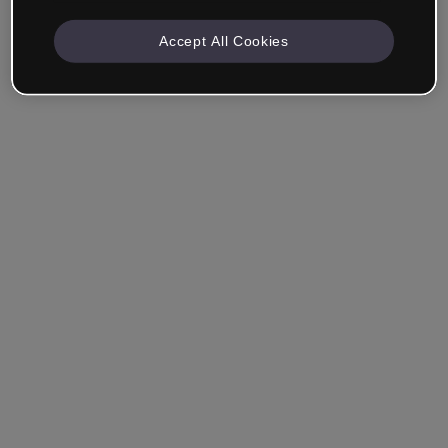
Accept All Cookies
Unternehmen & Professionals
Ich arbeite im Bereich Bildung, Marketing, Design oder
einem anderen Bereich.
Student*in
Hast du bereits ein Konto?
Einloggen