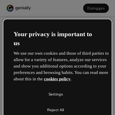
Einloggen
Your privacy is important to
us
We use our own cookies and those of third parties to
allow for a variety of features, analyze our services
and show you additional options according to your
Erstelle dein kostenloses Konto!
preferences and browsing habits. You can read more
about this in the
cookies policy
.
Was beschreibt deine Rolle am besten?
Settings
Bildung
Ich arbeite an einer Schule oder Universität.
Reject All