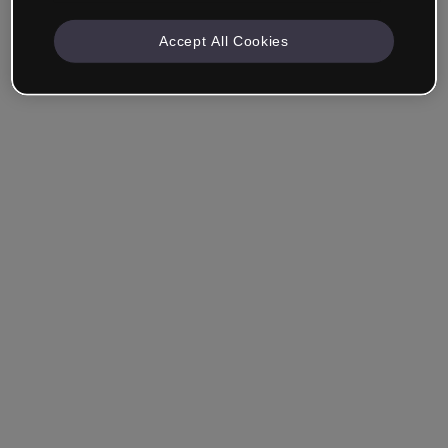
Accept All Cookies
Unternehmen & Professionals
Ich arbeite im Bereich Bildung, Marketing, Design oder
einem anderen Bereich.
Student*in
Hast du bereits ein Konto?
Einloggen