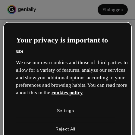
Einloggen
Your privacy is important to
us
We use our own cookies and those of third parties to
allow for a variety of features, analyze our services
and show you additional options according to your
Erstelle dein kostenloses Konto!
preferences and browsing habits. You can read more
about this in the
cookies policy
.
Was beschreibt deine Rolle am besten?
Settings
Bildung
Ich arbeite an einer Schule oder Universität.
Reject All