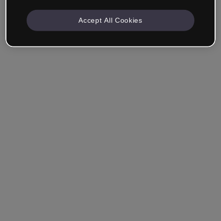
Accept All Cookies
Unternehmen & Professionals
Ich arbeite im Bereich Bildung, Marketing, Design oder
einem anderen Bereich.
Student*in
Hast du bereits ein Konto?
Einloggen