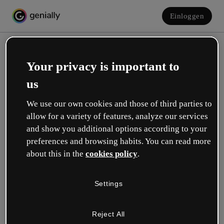
Einloggen
Your privacy is important to
us
We use our own cookies and those of third parties to
allow for a variety of features, analyze our services
and show you additional options according to your
Erstelle dein kostenloses Konto!
preferences and browsing habits. You can read more
about this in the
cookies policy
.
Was beschreibt deine Rolle am besten?
Settings
Bildung
Ich arbeite an einer Schule oder Universität.
Reject All