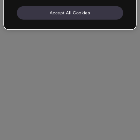
Accept All Cookies
Unternehmen & Professionals
Ich arbeite im Bereich Bildung, Marketing, Design oder
einem anderen Bereich.
Student*in
Hast du bereits ein Konto?
Einloggen