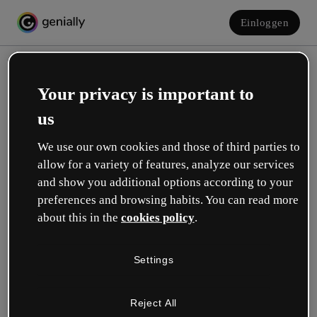
Einloggen
Your privacy is important to
us
We use our own cookies and those of third parties to
allow for a variety of features, analyze our services
and show you additional options according to your
Erstelle dein kostenloses Konto!
preferences and browsing habits. You can read more
about this in the
cookies policy
.
Was beschreibt deine Rolle am besten?
Settings
Bildung
Ich arbeite an einer Schule oder Universität.
Reject All