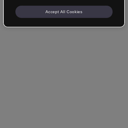
Accept All Cookies
Unternehmen & Professionals
Ich arbeite im Bereich Bildung, Marketing, Design oder
einem anderen Bereich.
Student*in
Hast du bereits ein Konto?
Einloggen