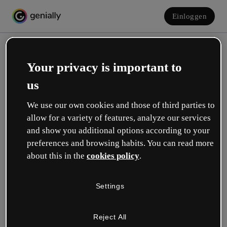
Einloggen
Your privacy is important to
us
We use our own cookies and those of third parties to
allow for a variety of features, analyze our services
and show you additional options according to your
Erstelle dein kostenloses Konto!
preferences and browsing habits. You can read more
about this in the
cookies policy
.
Was beschreibt deine Rolle am besten?
Settings
Bildung
Ich arbeite an einer Schule oder Universität.
Reject All