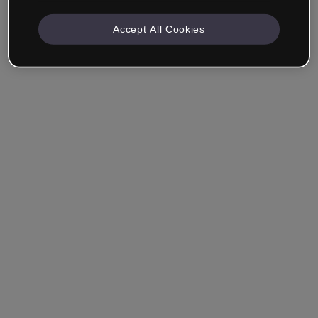
Accept All Cookies
Unternehmen & Professionals
Ich arbeite im Bereich Bildung, Marketing, Design oder
einem anderen Bereich.
Student*in
Hast du bereits ein Konto?
Einloggen