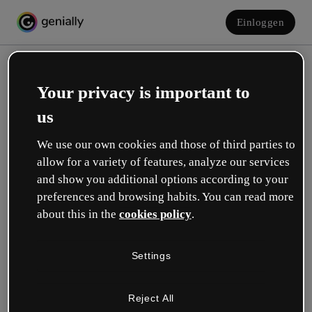
Einloggen
Your privacy is important to
us
We use our own cookies and those of third parties to
allow for a variety of features, analyze our services
and show you additional options according to your
Erstelle dein kostenloses Konto!
preferences and browsing habits. You can read more
about this in the
cookies policy
.
Was beschreibt deine Rolle am besten?
Settings
Bildung
Ich arbeite an einer Schule oder Universität.
Reject All