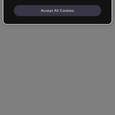
Accept All Cookies
Unternehmen & Professionals
Ich arbeite im Bereich Bildung, Marketing, Design oder
einem anderen Bereich.
Student*in
Hast du bereits ein Konto?
Einloggen