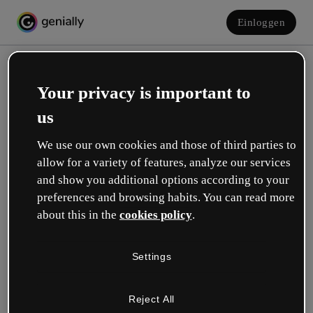
Einloggen
Your privacy is important to
us
We use our own cookies and those of third parties to
allow for a variety of features, analyze our services
and show you additional options according to your
Erstelle dein kostenloses Konto!
preferences and browsing habits. You can read more
about this in the
cookies policy
.
Was beschreibt deine Rolle am besten?
Settings
Bildung
Ich arbeite an einer Schule oder Universität.
Reject All