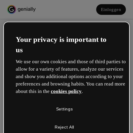
Einloggen
Your privacy is important to
us
We use our own cookies and those of third parties to
allow for a variety of features, analyze our services
and show you additional options according to your
Erstelle dein kostenloses Konto!
preferences and browsing habits. You can read more
about this in the
cookies policy
.
Was beschreibt deine Rolle am besten?
Settings
Bildung
Ich arbeite an einer Schule oder Universität.
Reject All