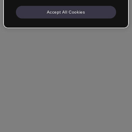
Accept All Cookies
Unternehmen & Professionals
Ich arbeite im Bereich Bildung, Marketing, Design oder
einem anderen Bereich.
Student*in
Hast du bereits ein Konto?
Einloggen