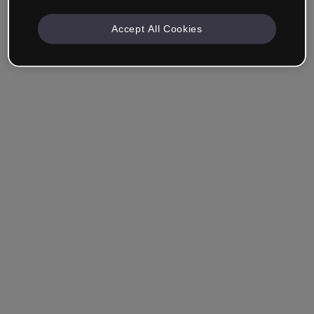
Accept All Cookies
Unternehmen & Professionals
Ich arbeite im Bereich Bildung, Marketing, Design oder
einem anderen Bereich.
Student*in
Hast du bereits ein Konto?
Einloggen