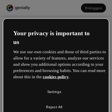
Einloggen
Your privacy is important to
us
We use our own cookies and those of third parties to
allow for a variety of features, analyze our services
and show you additional options according to your
Erstelle dein kostenloses Konto!
preferences and browsing habits. You can read more
about this in the
cookies policy
.
Was beschreibt deine Rolle am besten?
Settings
Bildung
Ich arbeite an einer Schule oder Universität.
Reject All