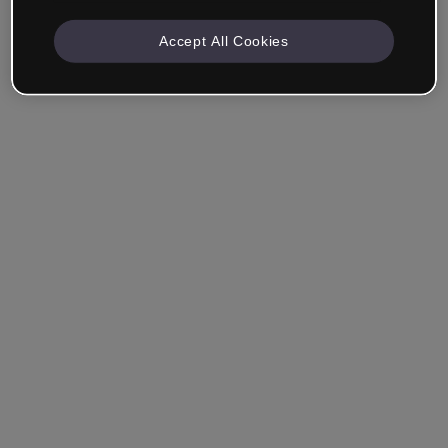
Accept All Cookies
Unternehmen & Professionals
Ich arbeite im Bereich Bildung, Marketing, Design oder
einem anderen Bereich.
Student*in
Hast du bereits ein Konto?
Einloggen