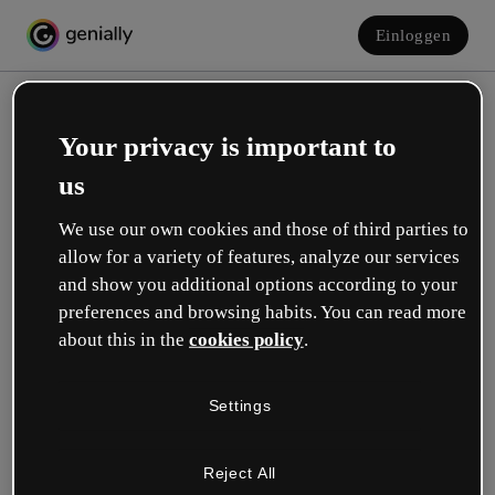
Einloggen
Your privacy is important to
us
We use our own cookies and those of third parties to
allow for a variety of features, analyze our services
and show you additional options according to your
Erstelle dein kostenloses Konto!
preferences and browsing habits. You can read more
about this in the
cookies policy
.
Was beschreibt deine Rolle am besten?
Settings
Bildung
Ich arbeite an einer Schule oder Universität.
Reject All