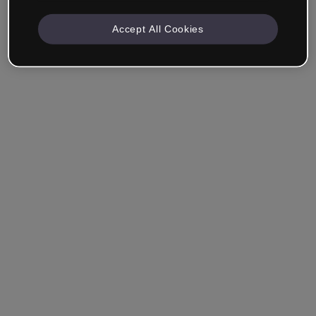
Accept All Cookies
Unternehmen & Professionals
Ich arbeite im Bereich Bildung, Marketing, Design oder
einem anderen Bereich.
Student*in
Hast du bereits ein Konto?
Einloggen