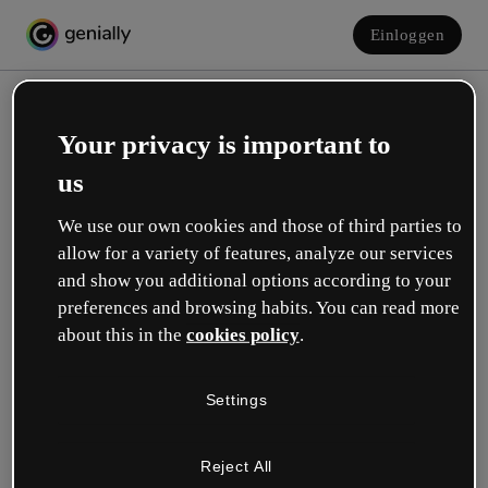
Einloggen
Your privacy is important to
us
We use our own cookies and those of third parties to
allow for a variety of features, analyze our services
and show you additional options according to your
Erstelle dein kostenloses Konto!
preferences and browsing habits. You can read more
about this in the
cookies policy
.
Was beschreibt deine Rolle am besten?
Settings
Bildung
Ich arbeite an einer Schule oder Universität.
Reject All