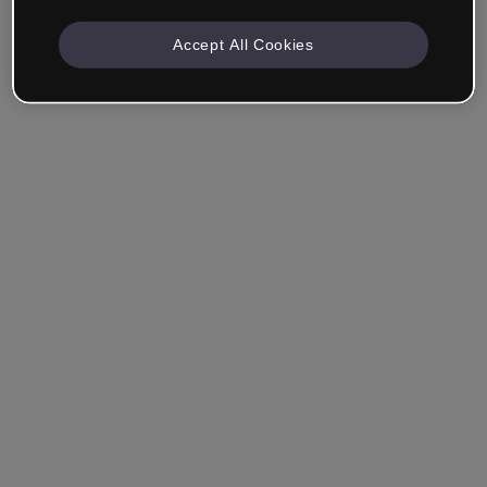
Accept All Cookies
Angemeldet bleiben
Hast du dein Passwort vergessen?
Einloggen
Über Single Sign-On (SSO) anmelden
Du hast noch kein Konto erstellt?
Registriere dich