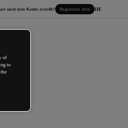
DE
ast noch kein Konto erstellt?
Registriere dich
y of
ing to
 the
Einloggen
gle anmelden
 E-Mail oder deinem Benutzernamen und Passwort: