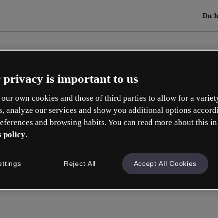
Du h
 privacy is important to us
our own cookies and those of third parties to allow for a variet
s, analyze our services and show you additional options accord
eferences and browsing habits. You can read more about this in
 policy
.
ettings
Reject All
Accept All Cookies
Mit Goo
oder mit deiner