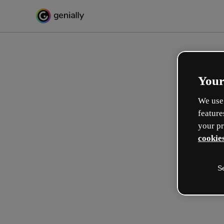
Your
We use 
feature
your pr
cookies
S