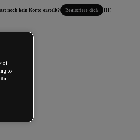
DE
ast noch kein Konto erstellt?
Registriere dich
y of
ing to
 the
Einloggen
gle anmelden
 E-Mail oder deinem Benutzernamen und Passwort: