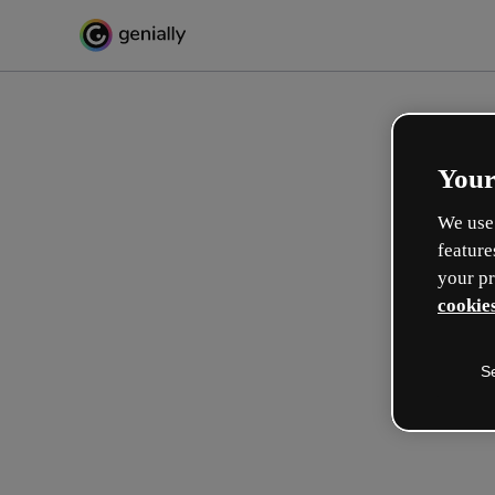
Your
We use 
feature
your pr
cookies
S