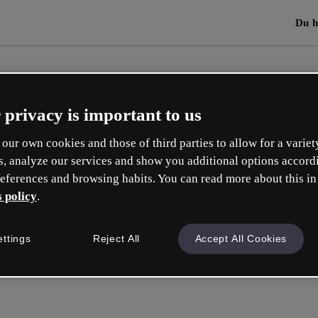
Du h
 privacy is important to us
our own cookies and those of third parties to allow for a variet
s, analyze our services and show you additional options accord
eferences and browsing habits. You can read more about this in
 policy
.
ettings
Reject All
Accept All Cookies
Mit Goo
oder mit deiner