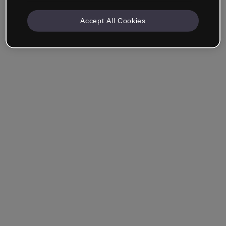
Accept All Cookies
Angemeldet bleiben
Hast du dein Passwort vergessen?
Einloggen
Über Single Sign-On (SSO) anmelden
Du hast noch kein Konto erstellt?
Registriere dich