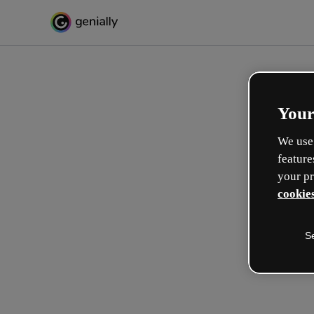
Your
We use 
feature
your pr
cookies
S