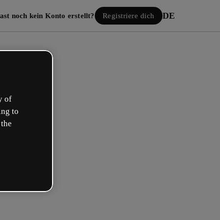
DE
ast noch kein Konto erstellt?
Registriere dich
y of
ing to
 the
Einloggen
gle anmelden
 E-Mail oder deinem Benutzernamen und Passwort: