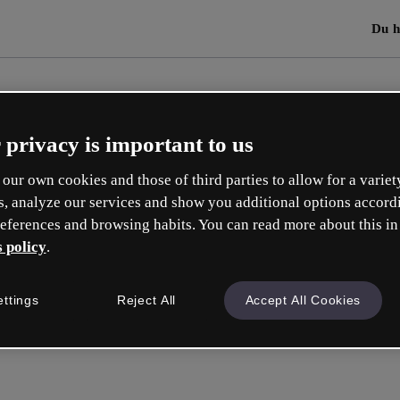
Du h
 privacy is important to us
our own cookies and those of third parties to allow for a variet
s, analyze our services and show you additional options accord
eferences and browsing habits. You can read more about this in
 policy
.
ettings
Reject All
Accept All Cookies
Mit Goo
oder mit deiner