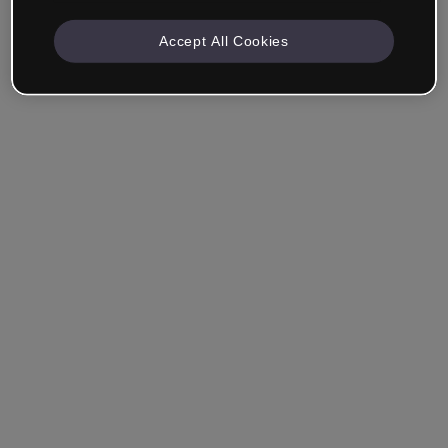
Accept All Cookies
Angemeldet bleiben
Hast du dein Passwort vergessen?
Einloggen
Über Single Sign-On (SSO) anmelden
Du hast noch kein Konto erstellt?
Registriere dich