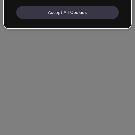
Accept All Cookies
Angemeldet bleiben
Hast du dein Passwort vergessen?
Einloggen
Über Single Sign-On (SSO) anmelden
Du hast noch kein Konto erstellt?
Registriere dich