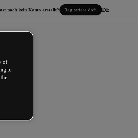
DE
ast noch kein Konto erstellt?
Registriere dich
y of
ing to
 the
Einloggen
gle anmelden
 E-Mail oder deinem Benutzernamen und Passwort: