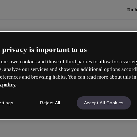
Du h
 privacy is important to us
our own cookies and those of third parties to allow for a variet
s, analyze our services and show you additional options accord
eferences and browsing habits. You can read more about this in
 policy
.
ettings
Reject All
Accept All Cookies
Mit Goo
oder mit deiner