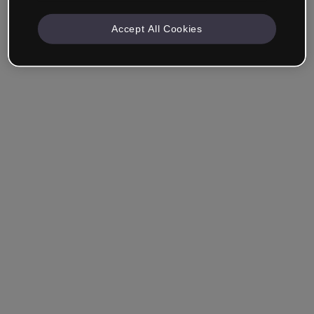
Accept All Cookies
Angemeldet bleiben
Hast du dein Passwort vergessen?
Einloggen
Über Single Sign-On (SSO) anmelden
Du hast noch kein Konto erstellt?
Registriere dich