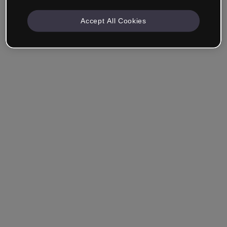
Accept All Cookies
Angemeldet bleiben
Hast du dein Passwort vergessen?
Einloggen
Über Single Sign-On (SSO) anmelden
Du hast noch kein Konto erstellt?
Registriere dich