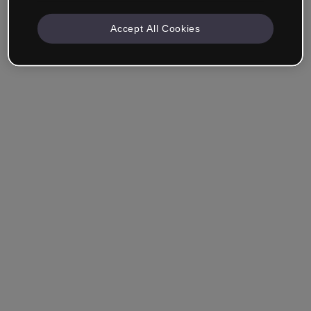
Accept All Cookies
Angemeldet bleiben
Hast du dein Passwort vergessen?
Einloggen
Über Single Sign-On (SSO) anmelden
Du hast noch kein Konto erstellt?
Registriere dich