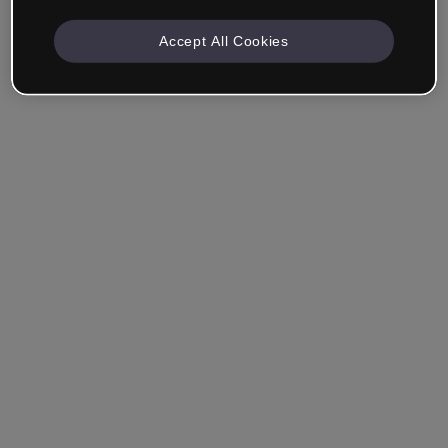
Accept All Cookies
Angemeldet bleiben
Hast du dein Passwort vergessen?
Einloggen
Über Single Sign-On (SSO) anmelden
Du hast noch kein Konto erstellt?
Registriere dich