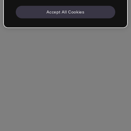
Accept All Cookies
Angemeldet bleiben
Hast du dein Passwort vergessen?
Einloggen
Über Single Sign-On (SSO) anmelden
Du hast noch kein Konto erstellt?
Registriere dich