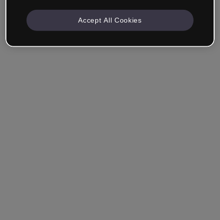
Accept All Cookies
Angemeldet bleiben
Hast du dein Passwort vergessen?
Einloggen
Über Single Sign-On (SSO) anmelden
Du hast noch kein Konto erstellt?
Registriere dich